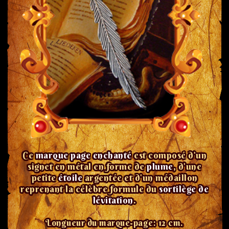
Ce
marque page enchanté
est composé d'un
signet en métal en forme de
plume
, d'une
petite
étoile
argentée et d'un médaillon
reprenant la célèbre formule du
sortilège de
lévitation
.
Longueur du marque-page: 12 cm.