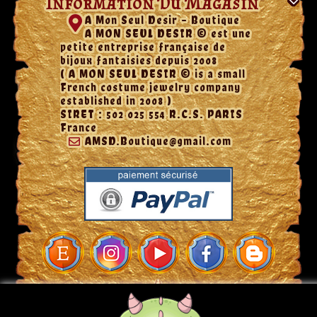
Information Du Magasin
A Mon Seul Desir - Boutique
A MON SEUL DESIR © est une
petite entreprise française de
bijoux fantaisies depuis 2008
( A MON SEUL DESIR © is a small
French costume jewelry company
established in 2008 )
SIRET : 502 025 554 R.C.S. PARIS
France
AMSD.Boutique@gmail.com