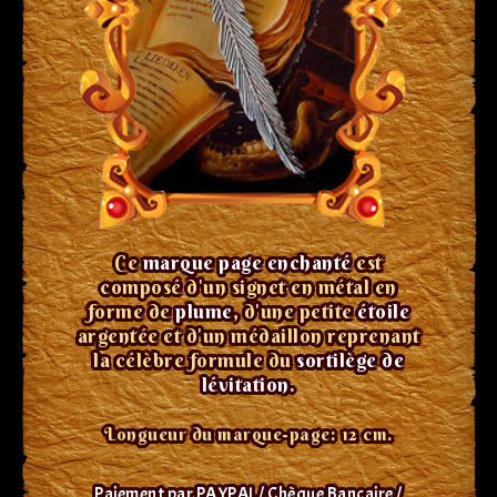
Ce
marque page enchanté
est
composé d'un signet en métal en
forme de
plume
, d'une petite
étoile
argentée et d'un médaillon reprenant
la célèbre formule du
sortilège de
lévitation
.
Longueur du marque-page: 12 cm.
Paiement par PAYPAL / Chèque Bancaire /