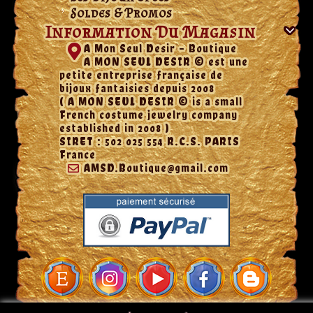
Soldes & Promos
Information Du Magasin
A Mon Seul Desir - Boutique
A MON SEUL DESIR © est une
petite entreprise française de
bijoux fantaisies depuis 2008
( A MON SEUL DESIR © is a small
French costume jewelry company
established in 2008 )
SIRET : 502 025 554 R.C.S. PARIS
France
AMSD.Boutique@gmail.com