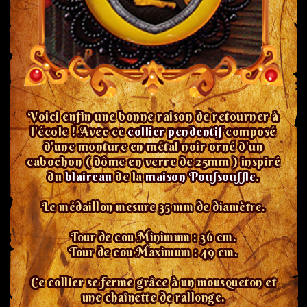
Voici enfin une bonne raison de retourner à
l'école ! Avec ce
collier pendentif
composé
d'une monture en métal noir orné d'un
cabochon ( dôme en verre de 25mm ) inspiré
du
blaireau
de la
maison Poufsouffle
.
Le médaillon mesure 35 mm de
diamètre
.
Tour de cou Minimum : 36 cm.
Tour de cou Maximum : 49 cm.
Ce collier se ferme grâce à un mousqueton et
une chaînette de rallonge.