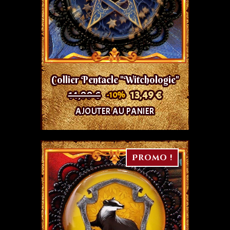
Collier Pentacle "Witchologie"
14,99 €
13,49 €
-10%
AJOUTER AU PANIER
Promo !