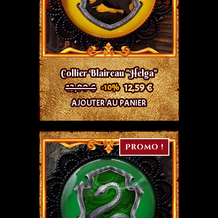
Collier Blaireau "Helga"
13,99 €
12,59 €
-10%
AJOUTER AU PANIER
Promo !