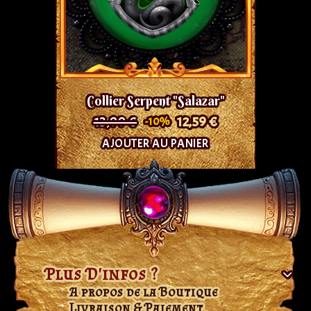
Collier Serpent "Salazar"
13,99 €
12,59 €
-10%
AJOUTER AU PANIER
Plus D'infos ?
A propos de la Boutique
Livraison & Paiement