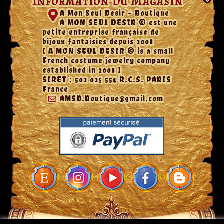
Information Du Magasin
A Mon Seul Desir - Boutique
A MON SEUL DESIR © est une
petite entreprise française de
bijoux fantaisies depuis 2008
( A MON SEUL DESIR © is a small
French costume jewelry company
established in 2008 )
SIRET : 502 025 554 R.C.S. PARIS
France
AMSD.Boutique@gmail.com