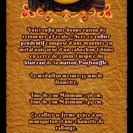
Voici enfin une bonne raison de
retourner à l'école ! Avec ce
collier
pendentif
composé d'une monture en
métal noir orné d'un cabochon ( dôme
en verre de 25mm ) inspiré du
blaireau
de la
maison Poufsouffle
.
Le médaillon mesure 35 mm de
diamètre
.
Tour de cou Minimum : 36 cm.
Tour de cou Maximum : 49 cm.
Ce collier se ferme grâce à un
mousqueton et une chaînette de
rallonge.