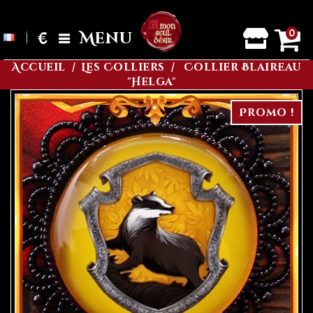
0
€
Menu
Accueil
Les Colliers
Collier Blaireau
"Helga"
Promo !