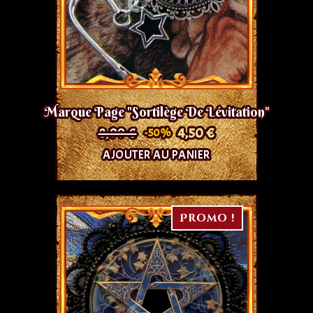
Marque Page "Sortilège De Lévitation"
8,99 €
4,50 €
-50%
AJOUTER AU PANIER
Promo !